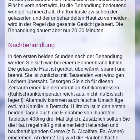
Fläche verhindert wird, ist die Behandlung bedeutend
weniger schmerzhaft. Um Kontraste zwischen der
gelaserten und der unbehandelten Haut zu vermeiden,
wird in der Regel das gesamte Gesicht gelasert. Die
Behandlung dauert aber nur 20-30 Minuten.
Nachbehandlung
In den ersten beiden Stunden nach der Behandlung
werden Sie sich wie bei einem Sonnenbrand fühlen.
Die gelaserte Haut ist gerötet, überwärmt, spannt und
brennt. Sie ist zunächst mit Tausenden von winzigen
Löchern übersäht. Besorgen Sie sich für diesen
Zeitraum einen kleinen Vorrat an Kühlkompressen
(Kühlschranktemperatur reicht aus, nicht ins Eisfach
legen!). Alternativ kommen auch feuchte Umschläge
evtl. mit Kamille in Betracht. Hilfreich ist in den ersten
beiden Tagen auch die Einnahme von Ibuprofen
Tabletten 400mg drei Mal täglich. Zusätzlich sollten Sie
die Haut regelmäßig mit einer leicht fettenden und
hautberuhigenden Creme (z.B. Cicalfate, Fa. Avene)
eincremen. Ab dem 2.Tag wird die Hautoberfläche