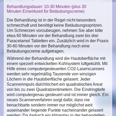
Behandlungsdauer: 10-30 Minuten (plus 30
Minuten Einwirkzeit für Betäubungscreme)
Die Behandlung ist in der Regel nicht besonders
schmerzhaft und benötigt keine Betäubungsspritzen.
Um Schmerzen vorzubeugen, nehmen Sie aber bitte
etwa 60 Minuten vor der Behandlung zwei bis drei
Paracetamol Tabletten ein. Zusätzlich wird in der Praxis
30-60 Minuten vor der Behandlung noch eine
Betäubungscreme aufgetragen.
Während der Behandlung wird die Hautoberfläche mit
einem speziell entwickelten Kühlsystem luftgekühlt. Mit
Hilfe eines computergesteuerten CO2-Laserscanners
werden sehr regelmäßig Tausende von winzigen
Löchern in die Hautoberfläche gelasert. Jeder
Scannerimpuls durchlöchert ein quadratisches Areal
von bis zu zwei Quadratzentimetern. Die Eindringtiefe
wird computergenau gesteuert und ist immer gleich. Ein
neues Scannerverfahren sorgt dafür, dass nie
benachbarte sondern immer nur möglichst weit
auseinander liegende Punkte nacheinander gelasert
werden. Da dadurch ein Hitzestau in der behandelten