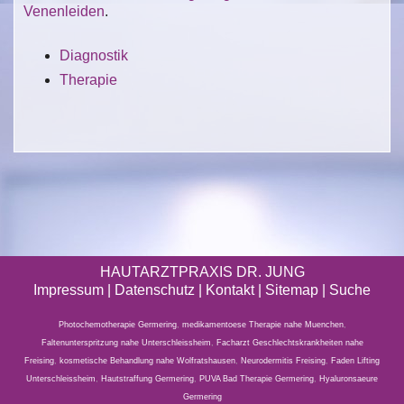
Venenleiden
.
Diagnostik
Therapie
HAUTARZTPRAXIS DR. JUNG
Impressum
|
Datenschutz
| Kontakt |
Sitemap
|
Suche
Photochemotherapie Germering
,
medikamentoese Therapie nahe Muenchen
,
Faltenunterspritzung nahe Unterschleissheim
,
Facharzt Geschlechtskrankheiten nahe
Freising
,
kosmetische Behandlung nahe Wolfratshausen
,
Neurodermitis Freising
,
Faden Lifting
Unterschleissheim
,
Hautstraffung Germering
,
PUVA Bad Therapie Germering
,
Hyaluronsaeure
Germering