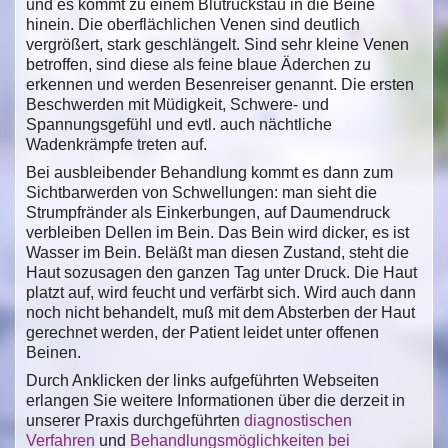
und es kommt zu einem Blutrückstau in die Beine
hinein. Die oberflächlichen Venen sind deutlich
vergrößert, stark geschlängelt. Sind sehr kleine Venen
betroffen, sind diese als feine blaue Äderchen zu
erkennen und werden Besenreiser genannt. Die ersten
Beschwerden mit Müdigkeit, Schwere- und
Spannungsgefühl und evtl. auch nächtliche
Wadenkrämpfe treten auf.
Bei ausbleibender Behandlung kommt es dann zum
Sichtbarwerden von Schwellungen: man sieht die
Strumpfränder als Einkerbungen, auf Daumendruck
verbleiben Dellen im Bein. Das Bein wird dicker, es ist
Wasser im Bein. Beläßt man diesen Zustand, steht die
Haut sozusagen den ganzen Tag unter Druck. Die Haut
platzt auf, wird feucht und verfärbt sich. Wird auch dann
noch nicht behandelt, muß mit dem Absterben der Haut
gerechnet werden, der Patient leidet unter offenen
Beinen.
Durch Anklicken der links aufgeführten Webseiten
erlangen Sie weitere Informationen über die derzeit in
unserer Praxis durchgeführten
diagnostischen
Verfahren
und
Behandlungsmöglichkeiten bei