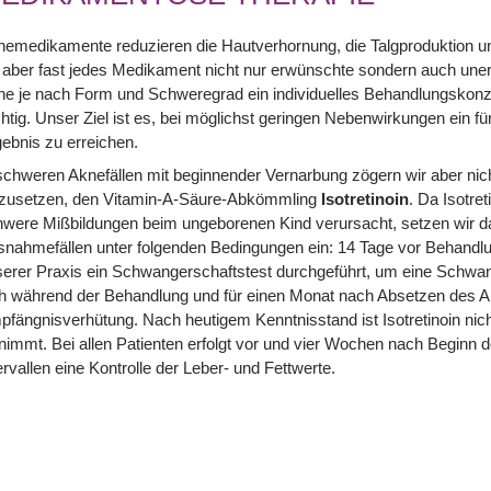
emedikamente reduzieren die Hautverhornung, die Talgproduktion un
aber fast jedes Medikament nicht nur erwünschte sondern auch uner
e je nach Form und Schweregrad ein individuelles Behandlungskonze
htig. Unser Ziel ist es, bei möglichst geringen Nebenwirkungen ein f
ebnis zu erreichen.
schweren Aknefällen mit beginnender Vernarbung zögern wir aber ni
nzusetzen, den Vitamin-A-Säure-Abkömmling
Isotretinoin
. Da Isotre
were Mißbildungen beim ungeborenen Kind verursacht, setzen wir das
nahmefällen unter folgenden Bedingungen ein: 14 Tage vor Behandlu
erer Praxis ein Schwangerschaftstest durchgeführt, um eine Schwang
h während der Behandlung und für einen Monat nach Absetzen des A
fängnisverhütung. Nach heutigem Kenntnisstand ist Isotretinoin nic
nimmt. Bei allen Patienten erfolgt vor und vier Wochen nach Beginn
ervallen eine Kontrolle der Leber- und Fettwerte.