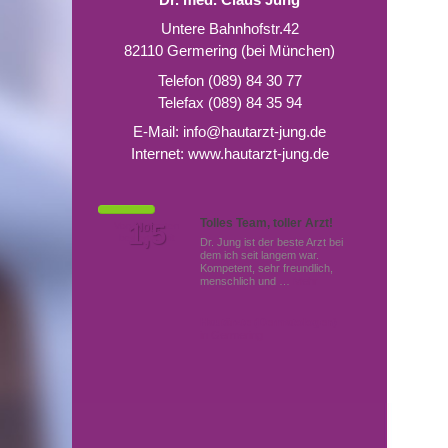
Untere Bahnhofstr.42
82110 Germering (bei München)
Telefon (089) 84 30 77
Telefax (089) 84 35 94
E-Mail:
info@hautarzt-jung.de
Internet:
www.hautarzt-jung.de
Tolles Team, toller Arzt!
Von Patienten
1,5
Note
bewertet mit
Dr. Jung ist der beste Arzt bei
dem ich seit langem war.
Kompetent, sehr freundlich,
menschlich und …
Mehr
Hautärzte (Dermatologen)
in Germering