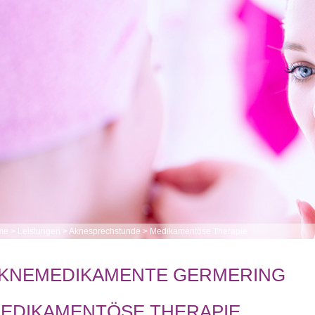
me
>
Leistungen
>
Aknesprechstunde
>
Medikamentöse Therapie
KNEMEDIKAMENTE GERMERING
EDIKAMENTÖSE THERAPIE