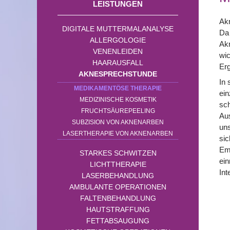
LEISTUNGEN
Akn
DIGITALE MUTTERMALANALYSE
Da 
ALLERGOLOGIE
Akn
VENENLEIDEN
wic
HAARAUSFALL
Erg
AKNESPRECHSTUNDE
In 
MEDIKAMENTÖSE THERAPIE
ei
MEDIZINISCHE KOSMETIK
sch
FRUCHTSÄUREPEELING
Aus
SUBZISION VON AKNENARBEN
uns
LASERTHERAPIE VON AKNENARBEN
sic
Emp
STARKES SCHWITZEN
ein
LICHTTHERAPIE
Int
LASERBEHANDLUNG
AMBULANTE OPERATIONEN
FALTENBEHANDLUNG
HAUTSTRAFFUNG
FETTABSAUGUNG