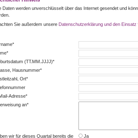
e Daten werden unverschlüsselt über das Internet gesendet und kön
rden.
achten Sie außerdem unsere
Datenschutzerklärung und den Einsatz
rname*
me*
burtsdatum (TT.MM.JJJJ)*
rasse, Hausnummer*
tleitzahl, Ort*
lefonnummer
Mail-Adresse*
erweisung an*
ben wir für dieses Quartal bereits die
Ja