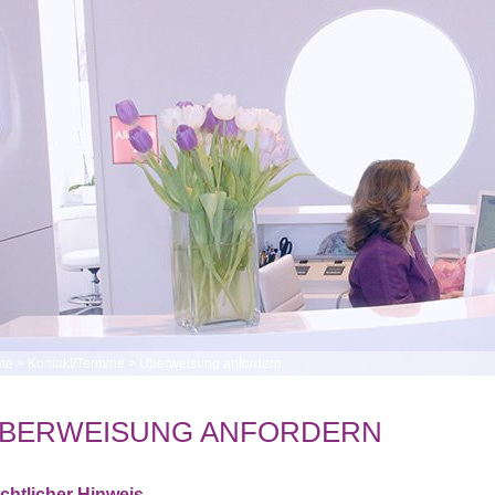
me
>
Kontakt/Termine
>
Überweisung anfordern
BERWEISUNG ANFORDERN
chtlicher Hinweis