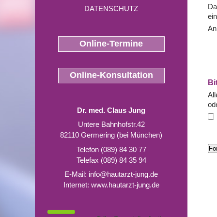
Da
DATENSCHUTZ
ei
An
Online-Termine
Online-Konsultation
Bi
Al
od
Dr. med. Claus Jung
Untere Bahnhofstr.42
82110 Germering (bei München)
Telefon (089) 84 30 77
Telefax (089) 84 35 94
E-Mail:
info@hautarzt-jung.de
Internet:
www.hautarzt-jung.de