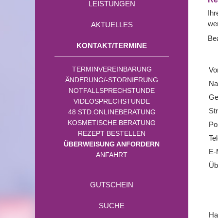
LEISTUNGEN
Ihr
we
AKTUELLES
Be
KONTAKT/TERMINE
TERMINVEREINBARUNG
Vo
ÄNDERUNG/-STORNIERUNG
Na
NOTFALLSPRECHSTUNDE
Ge
VIDEOSPRECHSTUNDE
St
48 STD.ONLINEBERATUNG
KOSMETISCHE BERATUNG
Pos
REZEPT BESTELLEN
Te
ÜBERWEISUNG ANFORDERN
E-
ANFAHRT
Üb
GUTSCHEIN
SUCHE
Ha