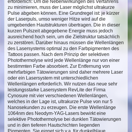
erforderlich: Um die Nebenwirkungen des Verfahrens
zu minimieren, muss der Laser möglichst ultrakurze
Pulse abgeben können. Eine Grundregel ist: je kürzer
der Laserpuls, umso weniger Hitze wird auf die
umgebenden Hautstrukturen übertragen. Die in dieser
kurzen Pulszeit abgegebene Energie muss jedoch
ausreichend hoch sein, um die Zielstruktur tatsächlich
zu zerstören. Darüber hinaus müssen die Wellenlängen
des Lasersystems optimal zu den Farbpigmenten des
Tattoos passen. Nach dem Prinzip der selektiven
Photothermolyse wird jede Wellenlänge nur von einer
bestimmten Farbe absorbiert. Zur Entfernung von
mehrfarbigen Tätowierungen sind daher mehrere Laser
oder ein Lasersystem mit unterschiedlichen
Wellenlängen erforderlich. Wir nutzen das neue sehr
leistungsstarke Lasersystem RevLite der Firma
Cynosure mit vier verschiedenen Wellenlängen,
welches in der Lage ist, ultrakurze Pulse von nur 5
Nanosekunden zu erzeugen. Die erste Wellenlänge
1064nm des Neodym-YAG-Lasers bewirkt eine
selektive Photothermolyse bei dunklen Tätowierungen
und in den tieferen Hautschichten liegenden
Pigmenten. Sie eignet sich v.a. für dunkelblaue,