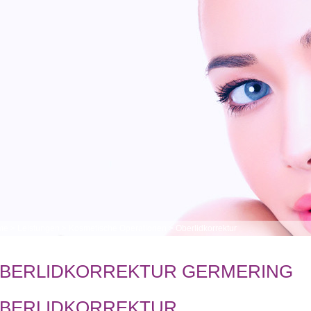
me
>
Leistungen
>
Kosmetische Operationen
>
Oberlidkorrektur
BERLIDKORREKTUR GERMERING
BERLIDKORREKTUR