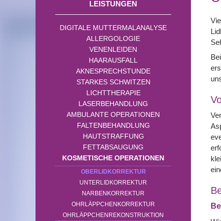
LEISTUNGEN
Vie
DIGITALE MUTTERMALANALYSE
Lid
ALLERGOLOGIE
Seh
VENENLEIDEN
Bei
HAARAUSFALL
ers
AKNESPRECHSTUNDE
uns
STARKES SCHWITZEN
LICHTTHERAPIE
Vo
LASERBEHANDLUNG
AMBULANTE OPERATIONEN
Ver
FALTENBEHANDLUNG
Asp
HAUTSTRAFFUNG
ev
FETTABSAUGUNG
erf
KOSMETISCHE OPERATIONEN
kle
ein
OBERLIDKORREKTUR
UNTERLIDKORREKTUR
Be
NARBENKORREKTUR
OHRLÄPPCHENKORREKTUR
Be
OHRLÄPPCHENREKONSTRUKTION