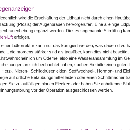
egenanzeigen
egentlich wird die Erschlaffung der Lidhaut nicht durch einen Hautü
ackung (Ptosis) der Augenbrauen hervorgerufen. Eine alleinige Lidpla
enbrauenhebung ergänzt werden. Dieses sogenannte Stirnlifting kan
en-Lift
erfolgen.
 einer Lidkorrektur kann nur das korrigiert werden, was dauernd vo
delt, die morgens stärker sind als tagsüber, kann dies nicht beseitigt
chstwahrscheinlich um Ödeme, also eine Wasseransammlung im Gewe
cheinungen an sich beobachtet haben, suchen Sie bitte einen guten 
 Herz-, Nieren-, Schilddrüsenleiden, Stoffwechsel-, Hormon- und Ele
ergie auf örtliche Betäubungsmittel leiden oder einen Schrittmacher tra
gen Sie zu auffälligen blauen Flecken oder haben Sie anhaltende Blut
rinnungsstörung vor der Operation ausgeschlossen werden.