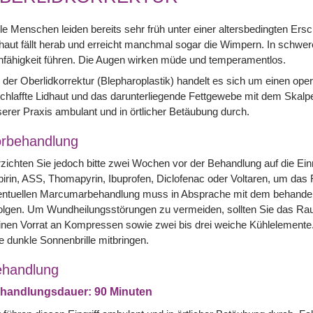
le Menschen leiden bereits sehr früh unter einer altersbedingten Ers
haut fällt herab und erreicht manchmal sogar die Wimpern. In schwer
fähigkeit führen. Die Augen wirken müde und temperamentlos.
 der Oberlidkorrektur (Blepharoplastik) handelt es sich um einen oper
chlaffte Lidhaut und das darunterliegende Fettgewebe mit dem Skalpell
erer Praxis ambulant und in örtlicher Betäubung durch.
rbehandlung
zichten Sie jedoch bitte zwei Wochen vor der Behandlung auf die Einn
irin, ASS, Thomapyrin, Ibuprofen, Diclofenac oder Voltaren, um das 
entuellen Marcumarbehandlung muss in Absprache mit dem behandeln
olgen. Um Wundheilungsstörungen zu vermeiden, sollten Sie das Ra
inen Vorrat an Kompressen sowie zwei bis drei weiche Kühlelemente.
e dunkle Sonnenbrille mitbringen.
handlung
handlungsdauer: 90 Minuten