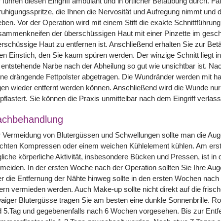
 führen diesen Eingriff ambulant und in örtlicher Betäubung durch. Fa
uhigungsspritze, die Ihnen die Nervosität und Aufregung nimmt und da
eben. Vor der Operation wird mit einem Stift die exakte Schnittführun
ammenkneifen der überschüssigen Haut mit einer Pinzette im geschl
rschüssige Haut zu entfernen ist. Anschließend erhalten Sie zur Betä
en Einstich, den Sie kaum spüren werden. Der winzige Schnitt liegt in
 entstehende Narbe nach der Abheilung so gut wie unsichtbar ist. Nach
ne drängende Fettpolster abgetragen. Die Wundränder werden mit ha
en wieder entfernt werden können. Anschließend wird die Wunde nur
pflastert. Sie können die Praxis unmittelbar nach dem Eingriff verla
achbehandlung
 Vermeidung von Blutergüssen und Schwellungen sollte man die Auge
chten Kompressen oder einem weichen Kühlelement kühlen. Am ersten 
liche körperliche Aktivität, insbesondere Bücken und Pressen, ist in
meiden. In der ersten Woche nach der Operation sollten Sie Ihre Au
r die Entfernung der Nähte hinweg sollte in den ersten Wochen nach 
ern vermieden werden. Auch Make-up sollte nicht direkt auf die fri
aiger Blutergüsse tragen Sie am besten eine dunkle Sonnenbrille. Ro
 5.Tag und gegebenenfalls nach 6 Wochen vorgesehen. Bis zur Entfe