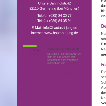
Kl
Untere Bahnhofstr.42
das
82110 Germering (bei München)
ble
Telefon (089) 84 30 77
ei
Telefax (089) 84 35 94
Be
E-Mail:
info@hautarzt-jung.de
Internet:
www.hautarzt-jung.de
Nac
str
Ein
Nar
Tolles Team, toller Arzt!
Von Patienten
1,5
Note
bewertet mit
me
Dr. Jung ist der beste Arzt bei
dem ich seit langem war.
Kompetent, sehr freundlich,
menschlich und …
Mehr
Ri
Die
Hautärzte (Dermatologen)
in Germering
sch
Sch
Aug
der
Na
Vor