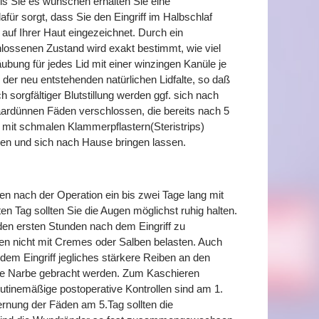
lls Sie es wünschen erhalten Sie eine
für sorgt, dass Sie den Eingriff im Halbschlaf
g auf Ihrer Haut eingezeichnet. Durch ein
ossenen Zustand wird exakt bestimmt, wie viel
ubung für jedes Lid mit einer winzingen Kanüle je
 der neu entstehenden natürlichen Lidfalte, so daß
 sorgfältiger Blutstillung werden ggf. sich nach
ardünnen Fäden verschlossen, die bereits nach 5
 mit schmalen Klammerpflastern(Steristrips)
ssen und sich nach Hause bringen lassen.
n nach der Operation ein bis zwei Tage lang mit
Tag sollten Sie die Augen möglichst ruhig halten.
 den ersten Stunden nach dem Eingriff zu
gen nicht mit Cremes oder Salben belasten. Auch
dem Eingriff jegliches stärkere Reiben an den
sche Narbe gebracht werden. Zum Kaschieren
utinemäßige postoperative Kontrollen sind am 1.
rnung der Fäden am 5.Tag sollten die