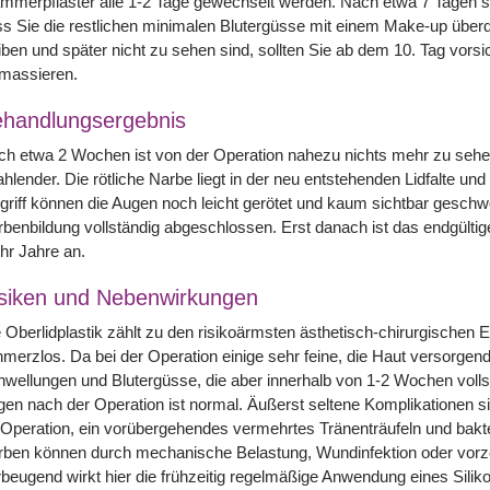
ammerpflaster alle 1-2 Tage gewechselt werden. Nach etwa 7 Tagen
s Sie die restlichen minimalen Blutergüsse mit einem Make-up übe
iben und später nicht zu sehen sind, sollten Sie ab dem 10. Tag vors
nmassieren.
handlungsergebnis
h etwa 2 Wochen ist von der Operation nahezu nichts mehr zu sehen.
ahlender. Die rötliche Narbe liegt in der neu entstehenden Lidfalte u
griff können die Augen noch leicht gerötet und kaum sichtbar geschwo
benbildung vollständig abgeschlossen. Erst danach ist das endgültig
hr Jahre an.
siken und Nebenwirkungen
 Oberlidplastik zählt zu den risikoärmsten ästhetisch-chirurgischen Ein
merzlos. Da bei der Operation einige sehr feine, die Haut versorgen
wellungen und Blutergüsse, die aber innerhalb von 1-2 Wochen vollst
en nach der Operation ist normal. Äußerst seltene Komplikationen s
Operation, ein vorübergehendes vermehrtes Tränenträufeln und bakte
rben können durch mechanische Belastung, Wundinfektion oder vorz
beugend wirkt hier die frühzeitig regelmäßige Anwendung eines Silik