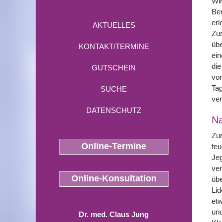
Wir
Ber
erl
AKTUELLES
Zus
übe
KONTAKT/TERMINE
ein
die
GUTSCHEIN
vor
Tag
SUCHE
ver
DATENSCHUTZ
N
Zur
Online-Termine
feu
Jeg
ver
Online-Konsultation
übe
Lid
etw
und
Dr. med. Claus Jung