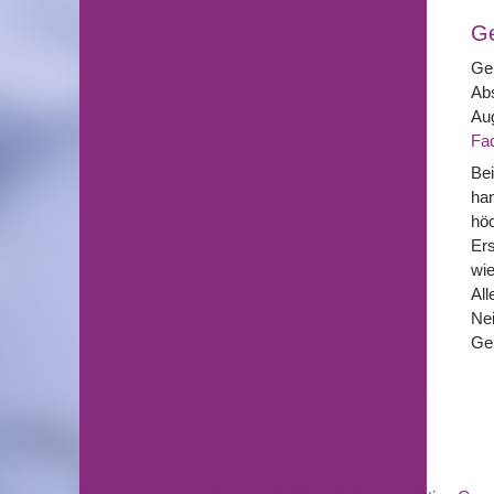
G
Gel
Abs
Aug
Fad
Bei
han
hö
Ers
wie
All
Nei
Ge