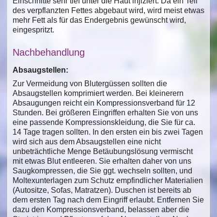
Einschnitte sehr tief unter die Haut injiziert. Da ein Teil
des verpflanzten Fettes abgebaut wird, wird meist etwas
mehr Fett als für das Endergebnis gewünscht wird,
eingespritzt.
Nachbehandlung
Absaugstellen:
Zur Vermeidung von Blutergüssen sollten die
Absaugstellen komprimiert werden. Bei kleinerern
Absaugungen reicht ein Kompressionsverband für 12
Stunden. Bei größeren Eingriffen erhalten Sie von uns
eine passende Kompressionskleidung, die Sie für ca.
14 Tage tragen sollten. In den ersten ein bis zwei Tagen
wird sich aus dem Absaugstellen eine nicht
unbeträchtliche Menge Betäubungslösung vermischt
mit etwas Blut entleeren. Sie erhalten daher von uns
Saugkompressen, die Sie ggt. wechseln sollten, und
Moltexunterlagen zum Schutz empfindlicher Materialien
(Autositze, Sofas, Matratzen). Duschen ist bereits ab
dem ersten Tag nach dem Eingriff erlaubt. Entfernen Sie
dazu den Kompressionsverband, belassen aber die