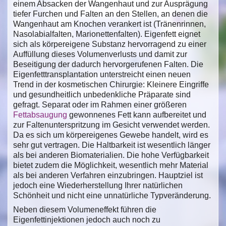
einem Absacken der Wangenhaut und zur Ausprägung
tiefer Furchen und Falten an den Stellen, an denen die
Wangenhaut am Knochen verankert ist (Tränenrinnen,
Nasolabialfalten, Marionettenfalten). Eigenfett eignet
sich als körpereigene Substanz hervorragend zu einer
Auffüllung dieses Volumenverlusts und damit zur
Beseitigung der dadurch hervorgerufenen Falten. Die
Eigenfetttransplantation unterstreicht einen neuen
Trend in der kosmetischen Chirurgie: Kleinere Eingriffe
und gesundheitlich unbedenkliche Präparate sind
gefragt. Separat oder im Rahmen einer größeren
Fettabsaugung
gewonnenes Fett kann aufbereitet und
zur Faltenunterspritzung im Gesicht verwendet werden.
Da es sich um körpereigenes Gewebe handelt, wird es
sehr gut vertragen. Die Haltbarkeit ist wesentlich länger
als bei anderen Biomaterialien. Die hohe Verfügbarkeit
bietet zudem die Möglichkeit, wesentlich mehr Material
als bei anderen Verfahren einzubringen. Hauptziel ist
jedoch eine Wiederherstellung Ihrer natürlichen
Schönheit und nicht eine unnatürliche Typveränderung.
Neben diesem Volumeneffekt führen die
Eigenfettinjektionen jedoch auch noch zu