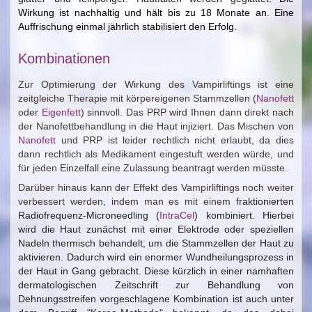
Wirkung ist nachhaltig und hält bis zu 18 Monate an. Eine
Auffrischung einmal jährlich stabilisiert den Erfolg.
Kombinationen
Zur Optimierung der Wirkung des Vampirliftings ist eine
zeitgleiche Therapie mit körpereigenen Stammzellen (
Nanofett
oder
Eigenfett
) sinnvoll. Das PRP wird Ihnen dann direkt nach
der Nanofettbehandlung in die Haut injiziert. Das Mischen von
Nanofett
und PRP ist leider rechtlich nicht erlaubt, da dies
dann rechtlich als Medikament eingestuft werden würde, und
für jeden Einzelfall eine Zulassung beantragt werden müsste.
Darüber hinaus kann der Effekt des Vampirliftings noch weiter
verbessert werden, indem man es mit einem f
raktionierten
Radiofrequenz-Microneedling (
IntraCel
) kombiniert. Hierbei
wird die Haut zunächst mit einer Elektrode oder speziellen
Nadeln thermisch behandelt, um die Stammzellen der Haut zu
aktivieren. Dadurch wird ein enormer Wundheilungsprozess in
der Haut in Gang gebracht. Diese kürzlich in einer namhaften
dermatologischen Zeitschrift zur Behandlung von
Dehnungsstreifen vorgeschlagene Kombination ist auch unter