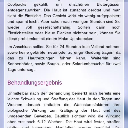
Coolpacks gekühlt, um unschönen Blutergüssen
entgegenzuwirken. Die Haut ist zunächst gerötet und man
sieht die Einstiche. Das Gesicht wirkt ein wenig aufgepolstert
und spannt leicht. Aber schon nach wenigen Stunden sind Sie
wieder voll gesellschaftsfähig. Sollten dann noch
Einstichstellen oder blaue Flecken sichtbar sein, können Sie
diese problemlos mit einem Make Up abdecken.
Im Anschluss sollten Sie für 24 Stunden kein Vollbad nehmen
sowie keine gefärbte, neue oder zu enge Kleidung tragen, da
das zu Hautreizungen führen kann. Weiterhin sind
Sonnenbäder, sowie Sauna- oder Solariumbesuche für zwei
Tage untersagt.
Behandlungsergebnis
Unmittelbar nach der Behandlung bemerkt man bereits eine
leichte Schwellung und Straffung der Haut. In den Tagen und
Wochen danach entfalten die Wachstumsfaktoren ihre
biologische Wirkung zur Kräftigung der Haut und des
umgebenden Gewebes.
Deutlich sichtbar wird die Wirkung
aber erst nach 6-12 Wochen. Die Haut wird fester, straffer,
glatter und feinporiger. Hautfalten werden geglättet.
Die