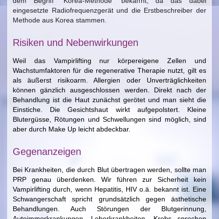
dem Begriff "Korea-Methode" bekannt, da das dabei
eingesetzte Radiofrequenzgerät und die Erstbeschreiber der
Methode aus Korea stammen.
Risiken und Nebenwirkungen
Weil das Vampirlifting nur körpereigene Zellen und
Wachstumfaktoren für die regenerative Therapie nutzt,
gilt es
als äußerst risikoarm.
Allergien oder Unverträglichkeiten
können gänzlich ausgeschlossen werden. Direkt nach der
Behandlung ist d
ie Haut zunächst gerötet und man sieht die
Einstiche. Die Gesichtshaut wirkt aufgepolstert. Kleine
Blutergüsse, Rötungen und Schwellungen sind möglich, sind
aber durch Make Up leicht abdeckbar.
Gegenanzeigen
Bei Krankheiten, die durch Blut übertragen werden, sollte man
PRP genau überdenken. Wir führen zur Sicherheit kein
Vampirlifting durch, wenn Hepatitis, HIV o.ä. bekannt ist. Eine
Schwangerschaft spricht grundsätzlich gegen ästhetische
Behandlungen. Auch Störungen der Blutgerinnung,
Autoimmerkrankungen, Leberkrankheiten, Krebs sprechen