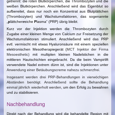
getrennt: die roten Blutkörperchen, die Thrombozyten und die
weißen Blutkörperchen. Anschließend wird das Eigenblut so
aufbereitet, dass nur noch ein Konzentrat aus Blutplättchen
(Thrombozyten) und Wachstumsfaktoren, das sogenannte
„
p
lättchen
r
eiche
P
lasma“ (PRP) übrig bleibt.
Kurz vor der Injektion werden die Thrombozyten durch
Zugabe einer kleinen Menge von Calcium zur Freisetzung der
Wachstumsfaktoren stimuliert. Anschließend wird das PRP
evtl. vermischt mit etwas Hyaluronsäure mit einem speziellen
elektronischen Mesotherapiegerät (
MCT Injektor der Firma
Mesoesthetic)
mit multiplen kleinen Nadelstichen in die
mittleren Hautschichten eingebracht. Da die beim Vampirlift
verwendete Nadel extrem dünn ist, sind die Injektionen unter
Anwendung einer Betäubungscreme nahezu schmerzfrei.
Insgesamt werden drei PRP-Behandlungen in vierwöchigen
Abständen benötigt. Anschließend sollte die Behandlung
einmal jährlich wiederholt werden
, um den Erfolg zu bewahren
und zu stabilisieren.
Nachbehandlung
Direkt nach der Behandlung wird die behandelte Region mit