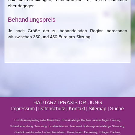
eher dagegen.
Behandlungspreis
Je nach Größe der zu behandelnden Region berechnen
wir zwischen 350 und 450 Euro pro Sitzung
HAUTARZTPRAXIS DR. JUNG
Impressum
|
Datenschutz
| Kontakt |
Sitemap
|
Suche
Fruchtsaeurepeeling nahe Muenchen
,
Kontaktallergie Dachau
,
muede Augen Freising
,
Schaelbehandlung Germering
,
Biostimulatoren Geretsried
,
Nahrungsmittelallergie Starnberg
,
Oberlidkorrektur nahe Unterschleissheim
,
Krampfadern Germering
,
Kollagen Dachau
,