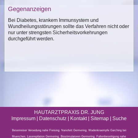
Gegenanzeigen
Bei Diabetes, krankem Immunsystem und
Wundheilungsstörungen sollte das Verfahren nicht oder
nur unter strengsten Sicherheitsvorkehrungen
durchgeführt werden.
HAUTARZTPRAXIS DR. JUNG
Impressum
|
Datenschutz
| Kontakt |
Sitemap
|
Suche
Besenreiser Veroedung nahe Freising
,
Nanofett Germering
,
Wadenkraempfe Garching bei
Muenchen
,
Laserepilation Germering
,
Biostimulatoren Germering
,
Faltenbeseitigung nahe