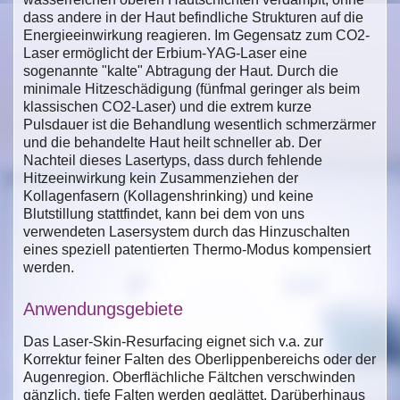
dass andere in der Haut befindliche Strukturen auf die
Energieeinwirkung reagieren. Im Gegensatz zum CO2-
Laser ermöglicht der Erbium-YAG-Laser eine
sogenannte "kalte" Abtragung der Haut. Durch die
minimale Hitzeschädigung (fünfmal geringer als beim
klassischen CO2-Laser) und die extrem kurze
Pulsdauer ist die Behandlung wesentlich schmerzärmer
und die behandelte Haut heilt schneller ab. Der
Nachteil dieses Lasertyps, dass durch fehlende
Hitzeeinwirkung kein Zusammenziehen der
Kollagenfasern (Kollagenshrinking) und keine
Blutstillung stattfindet, kann bei dem von uns
verwendeten Lasersystem durch das Hinzuschalten
eines speziell patentierten Thermo-Modus kompensiert
werden.
Anwendungsgebiete
Das Laser-Skin-Resurfacing eignet sich v.a. zur
Korrektur feiner Falten des Oberlippenbereichs oder der
Augenregion. Oberflächliche Fältchen verschwinden
gänzlich, tiefe Falten werden geglättet. Darüberhinaus