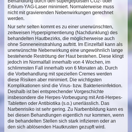
Behandlung durch den supergepulsten CO2- oder
Erbium-YAG-Laser minimiert. Normalerweise muss
nicht mit gravierenden Nebenwirkungen gerechnet
werden.
Nur sehr selten kommt es zu einer unerwünschten,
zeitweisen Hyperpigmentierung (Nachdunklung) des
behandelten Hautbezirks, die möglicherweise auch
ohne Sonneneinstrahlung auftritt. Im Einzelfall kann als
unerwünschte Nebenwirkung eine ungewöhnlich lange
bestehende Reströtung der Haut bestehen. Diese klingt
jedoch im Normalfall innerhalb von 4 Wochen, im
schlimmsten Fall innerhalb von 6 Monaten ab. Durch
die Vorbehandlung mit speziellen Cremes werden
diese Risiken aber minimiert. Die wichtigsten
Komplikationen sind die Virus- bzw. Bakterieninfektion.
Deshalb ist bei entsprechender Vorgeschichte
insbesondere die Herpes-Vorbeugung mit Anti-Herpes-
Tabletten oder Antibiotika (s.o.) unerlässlich. Das
Narbenrisiko ist sehr gering. Zu Narbenbildung kann es
bei diesen Behandlungen eigentlich nur kommen, wenn
die behandelten Stellen sich stark infizieren oder an
den sich ablösenden Hautkrusten gezupft wird.