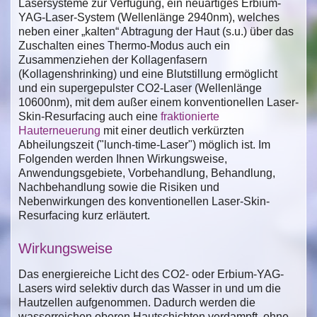
Lasersysteme zur Verfügung, ein neuartiges Erbium-
YAG-Laser-System (Wellenlänge 2940nm), welches
neben einer „kalten“ Abtragung der Haut (s.u.) über das
Zuschalten eines Thermo-Modus auch ein
Zusammenziehen der Kollagenfasern
(Kollagenshrinking) und eine Blutstillung ermöglicht
und ein supergepulster CO2-Laser (Wellenlänge
10600nm), mit dem außer einem konventionellen Laser-
Skin-Resurfacing auch eine
fraktionierte
Hauterneuerung
mit einer deutlich verkürzten
Abheilungszeit ("lunch-time-Laser") möglich ist. Im
Folgenden werden Ihnen Wirkungsweise,
Anwendungsgebiete, Vorbehandlung, Behandlung,
Nachbehandlung sowie die Risiken und
Nebenwirkungen des konventionellen Laser-Skin-
Resurfacing kurz erläutert.
Wirkungsweise
Das energiereiche Licht des CO2- oder Erbium-YAG-
Lasers wird selektiv durch das Wasser in und um die
Hautzellen aufgenommen. Dadurch werden die
wasserreichen oberen Hautschichten verdampft, ohne