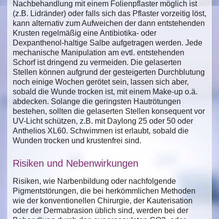
Nachbehandlung mit einem Folienpflaster möglich ist
(z.B. Lidränder) oder falls sich das Pflaster vorzeitig löst,
kann alternativ zum Aufweichen der dann entstehenden
Krusten regelmäßig eine Antibiotika- oder
Dexpanthenol-haltige Salbe aufgetragen werden. Jede
mechanische Manipulation am evtl. entstehenden
Schorf ist dringend zu vermeiden. Die gelaserten
Stellen können aufgrund der gesteigerten Durchblutung
noch einige Wochen gerötet sein, lassen sich aber,
sobald die Wunde trocken ist, mit einem Make-up o.ä.
abdecken. Solange die geringsten Hautrötungen
bestehen, sollten die gelaserten Stellen konsequent vor
UV-Licht schützen, z.B. mit Daylong 25 oder 50 oder
Anthelios XL60. Schwimmen ist erlaubt, sobald die
Wunden trocken und krustenfrei sind.
Risiken und Nebenwirkungen
Risiken, wie Narbenbildung oder nachfolgende
Pigmentstörungen, die bei herkömmlichen Methoden
wie der konventionellen Chirurgie, der Kauterisation
oder der Dermabrasion üblich sind, werden bei der